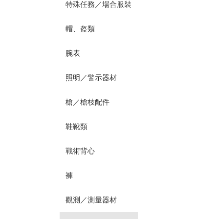
特殊任務／場合服裝
帽、盔類
腕表
照明／警示器材
槍／槍枝配件
鞋靴類
戰術背心
褲
觀測／測量器材