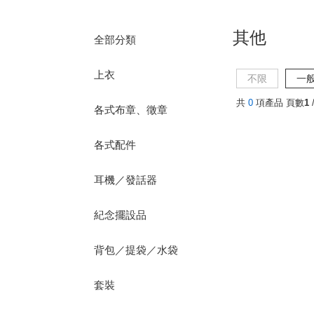
其他
全部分類
上衣
不限
一
共
0
項產品 頁數
1
/
各式布章、徵章
各式配件
耳機／發話器
紀念擺設品
背包／提袋／水袋
套裝