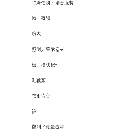
特殊任務／場合服裝
帽、盔類
腕表
照明／警示器材
槍／槍枝配件
鞋靴類
戰術背心
褲
觀測／測量器材