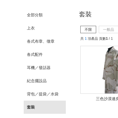
套裝
全部分類
上衣
不限
一般品
共
1
項產品 頁數
1
/ 1
各式布章、徵章
各式配件
耳機／發話器
紀念擺設品
背包／提袋／水袋
三色沙漠連
套裝