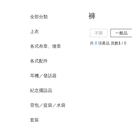
褲
全部分類
上衣
不限
一般品
共
0
項產品 頁數
1
/ 0
各式布章、徵章
各式配件
耳機／發話器
紀念擺設品
背包／提袋／水袋
套裝