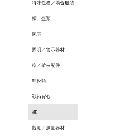
特殊任務／場合服裝
帽、盔類
腕表
照明／警示器材
槍／槍枝配件
鞋靴類
戰術背心
褲
觀測／測量器材