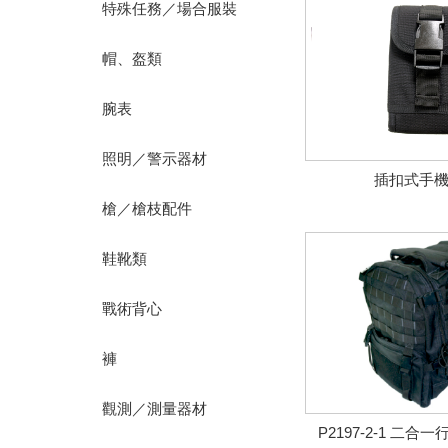
特殊任務／場合服裝
帽、盔類
腕表
照明／警示器材
插扣式手機
槍／槍枝配件
鞋靴類
戰術背心
褲
觀測／測量器材
P2197-2-1 二合