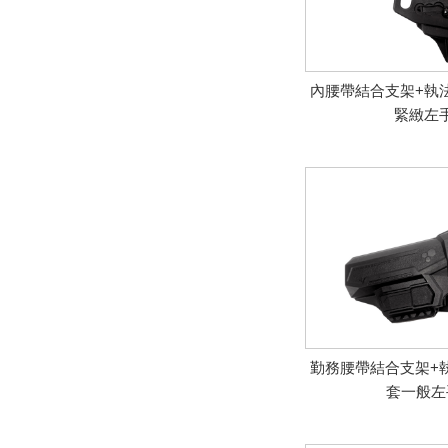
內腰帶結合支架+執
緊緻左
勤務腰帶結合支架+
套一般左