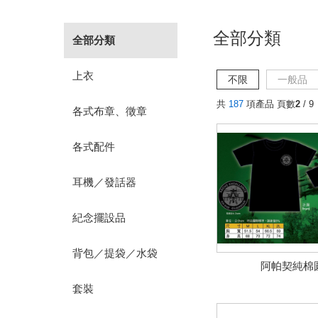
全部分類
全部分類
上衣
不限
一般品
共
187
項產品 頁數
2
/ 9
各式布章、徵章
各式配件
耳機／發話器
紀念擺設品
背包／提袋／水袋
阿帕契純棉
套裝