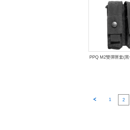
PPQ M2雙彈匣套(
1
2