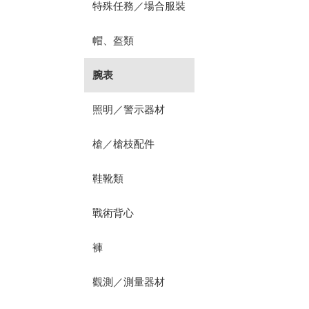
特殊任務／場合服裝
帽、盔類
腕表
照明／警示器材
槍／槍枝配件
鞋靴類
戰術背心
褲
觀測／測量器材