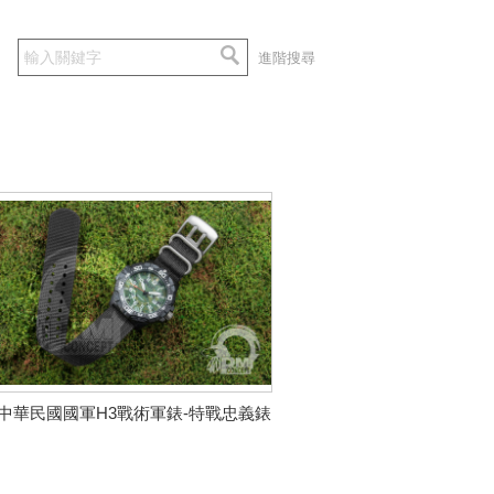
進階搜尋
中華民國國軍H3戰術軍錶-特戰忠義錶