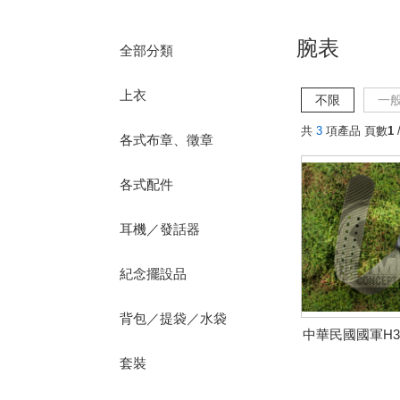
腕表
全部分類
上衣
不限
一
共
3
項產品 頁數
1
/
各式布章、徵章
各式配件
耳機／發話器
紀念擺設品
背包／提袋／水袋
中華民國國軍H
套裝