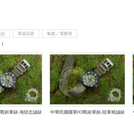
般品
軍規品質
氣槍／電槍用
 1
3戰術軍錶-海陸忠誠錶
中華民國國軍H3戰術軍錶-陸軍精誠錶