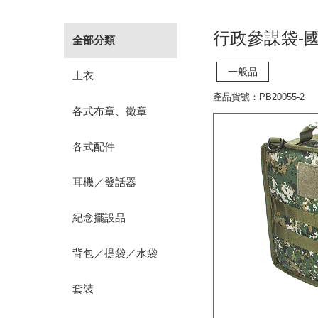
行政參謀袋-
全部分類
一般品
上衣
產品貨號：PB20055-2
各式布章、徵章
各式配件
耳機／發話器
紀念擺設品
背包／提袋／水袋
套裝