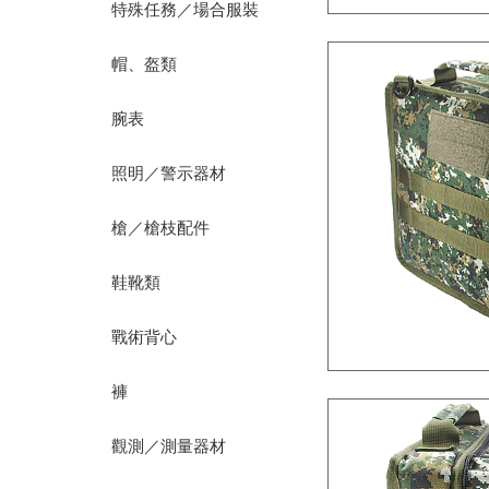
特殊任務／場合服裝
帽、盔類
腕表
照明／警示器材
槍／槍枝配件
鞋靴類
戰術背心
褲
觀測／測量器材