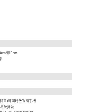
8cm*厚9cm
彩
貼臂章)可同時放置兩手機
系統易於拆裝