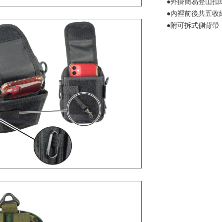
●外掛簡易登山扣環
●內裡前後共五收
●附可拆式側背帶