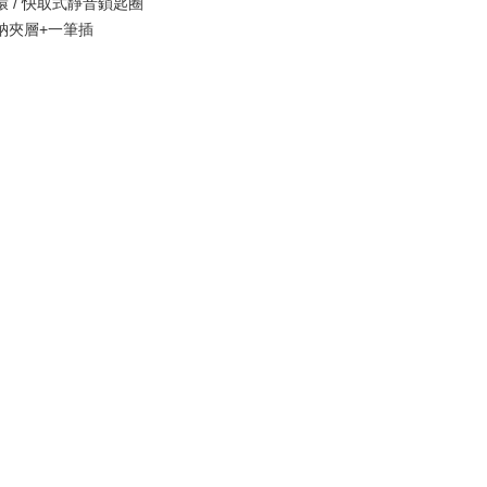
 / 快取式靜音鎖匙圈
納夾層+一筆插