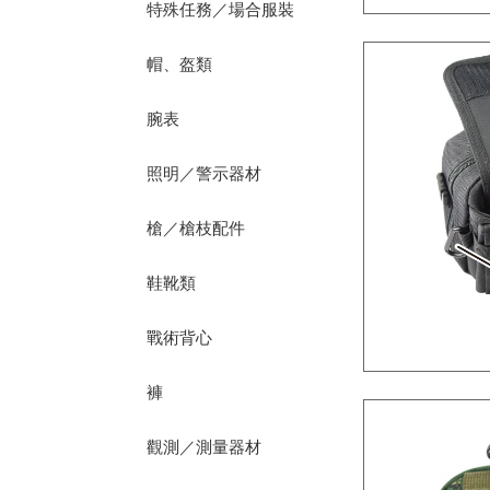
特殊任務／場合服裝
帽、盔類
腕表
照明／警示器材
槍／槍枝配件
鞋靴類
戰術背心
褲
觀測／測量器材