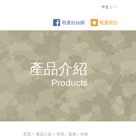
中文｜
EN
戰鷹粉絲團
戰鷹模型
產品介紹
Products
首頁
>
產品介紹
> 背包／提袋／水袋