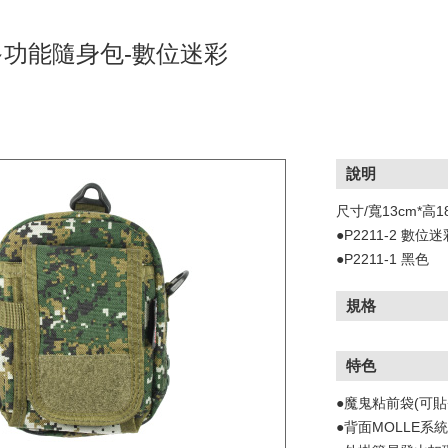
功能隨身包-數位迷彩
說明
尺寸/寬13cm*高1
●P2211-2 數位迷
●P2211-1 黑色
規格
特色
●魔鬼粘前袋(可
●背面MOLLE