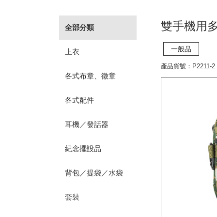
雙手機用多
全部分類
一般品
上衣
產品貨號：P2211-2
各式布章、徵章
各式配件
耳機／發話器
紀念擺設品
背包／提袋／水袋
套裝