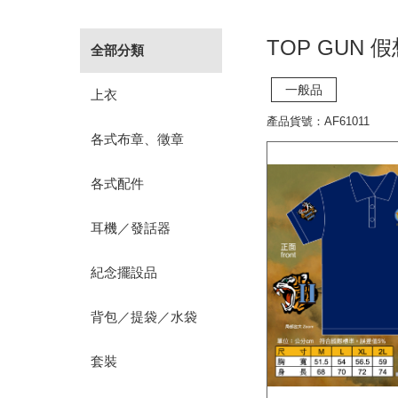
TOP GUN 
全部分類
一般品
上衣
產品貨號：AF61011
各式布章、徵章
各式配件
耳機／發話器
紀念擺設品
背包／提袋／水袋
套裝