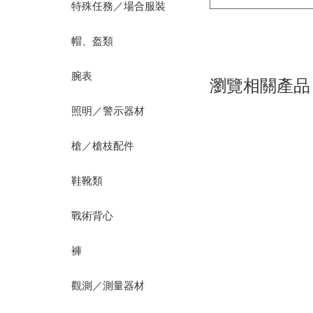
特殊任務／場合服裝
帽、盔類
腕表
瀏覽相關產品
照明／警示器材
槍／槍枝配件
鞋靴類
戰術背心
褲
觀測／測量器材