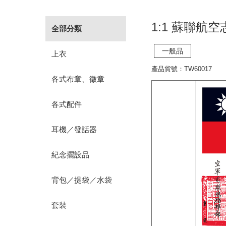
1:1 蘇聯航
全部分類
一般品
上衣
產品貨號：TW60017
各式布章、徵章
各式配件
耳機／發話器
紀念擺設品
背包／提袋／水袋
套裝